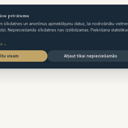
s
Īpašumi
Karte
Pakalpojumi
Par Mums
ūsu privātumu
m sīkdatnes un anonīmus apmeklējumu datus, lai nodrošinātu vietne
dzi. Nepieciešamās sīkdatnes nav izslēdzamas. Piekrišana statistikas
ka
→
rītu visam
Atļaut tikai nepieciešamās