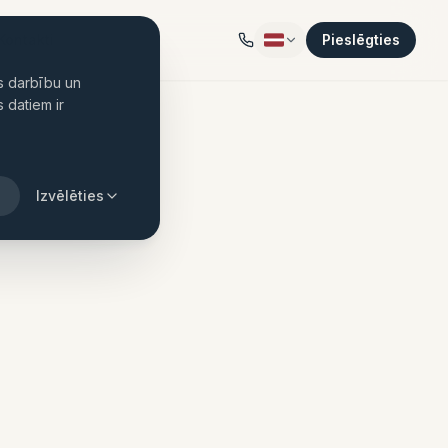
Kontakti
Pieslēgties
s darbību un
 datiem ir
Izvēlēties