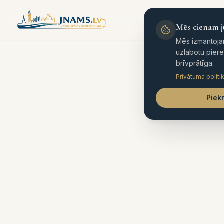
Sākum
Mēs cienam j
Mēs izmantoja
uzlabotu piere
brīvprātīga.
Privātuma politi
Piek