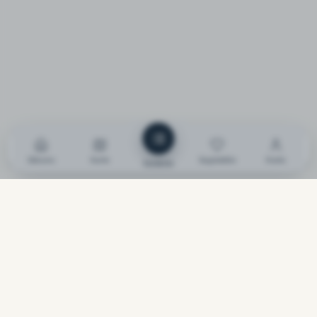
Sākums
Karte
Saglabātie
Konts
Saraksts
Latvijas vecākā piekrastes īpašumu kompānija. Kopš 1989.
gada palīdzam klientiem atrast ideālos īpašumus.