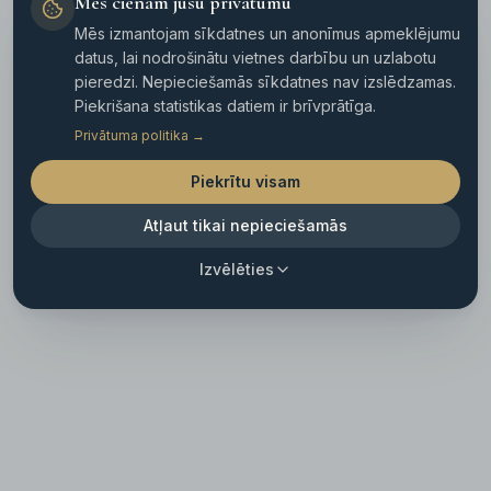
Mēs cienam jūsu privātumu
Mēs izmantojam sīkdatnes un anonīmus apmeklējumu
datus, lai nodrošinātu vietnes darbību un uzlabotu
pieredzi. Nepieciešamās sīkdatnes nav izslēdzamas.
Piekrišana statistikas datiem ir brīvprātīga.
Privātuma politika
→
Īpašums nav atrasts
Piekrītu visam
←
Īpašumi
Atļaut tikai nepieciešamās
Izvēlēties